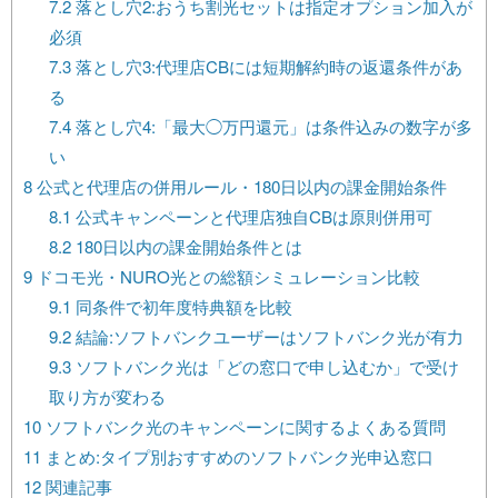
7.2
落とし穴2:おうち割光セットは指定オプション加入が
必須
7.3
落とし穴3:代理店CBには短期解約時の返還条件があ
る
7.4
落とし穴4:「最大◯万円還元」は条件込みの数字が多
い
8
公式と代理店の併用ルール・180日以内の課金開始条件
8.1
公式キャンペーンと代理店独自CBは原則併用可
8.2
180日以内の課金開始条件とは
9
ドコモ光・NURO光との総額シミュレーション比較
9.1
同条件で初年度特典額を比較
9.2
結論:ソフトバンクユーザーはソフトバンク光が有力
9.3
ソフトバンク光は「どの窓口で申し込むか」で受け
取り方が変わる
10
ソフトバンク光のキャンペーンに関するよくある質問
11
まとめ:タイプ別おすすめのソフトバンク光申込窓口
12
関連記事