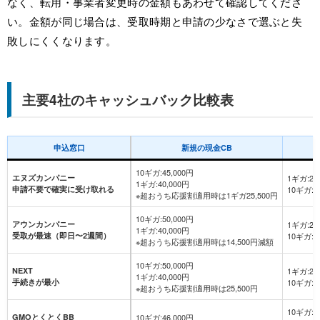
なく、転用・事業者変更時の金額もあわせて確認してくださ
い。金額が同じ場合は、受取時期と申請の少なさで選ぶと失
敗しにくくなります。
主要4社のキャッシュバック比較表
申込窓口
新規の現金CB
10ギガ:45,000円
エヌズカンパニー
1ギガ:23
1ギガ:40,000円
申請不要で確実に受け取れる
10ギガ:
※超おうち応援割適用時は1ギガ25,500円
10ギガ:50,000円
アウンカンパニー
1ギガ:23
1ギガ:40,000円
受取が最速（即日〜2週間）
10ギガ:
※超おうち応援割適用時は14,500円減額
10ギガ:50,000円
NEXT
1ギガ:23
1ギガ:40,000円
手続きが最小
10ギガ:
※超おうち応援割適用時は25,500円
10ギガ:4
GMOとくとくBB
10ギガ:46,000円