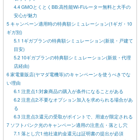
4.4
GMOとくとくBB:高性能Wi-Fiルーター無料と大手の
安心が魅力
5
キャンペーン適用時の特典額シミュレーション(1ギガ・10
ギガ別)
5.1
1ギガプランの特典額シミュレーション(新規・戸建て
目安)
5.2
10ギガプランの特典額シミュレーション(新規・代理
店経由)
6
家電量販店(ヤマダ電機等)のキャンペーンを使うべきでな
い理由
6.1
注意点1:対象商品の購入が条件になることがある
6.2
注意点2:不要なオプション加入を求められる場合があ
る
6.3
注意点3:還元の受取がポイントで、用途が限定される
7
ソフトバンク光のキャンペーン適用の注意点・落とし穴
7.1
落とし穴1:他社違約金還元は証明書の提出が必須