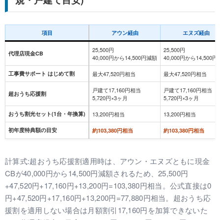
項目
アウン経由
エヌズ経由
25,500円
25,500円
代理店現金CB
40,000円から14,500円減額
40,000円から14,500
工事費サポート はじめて割
最大47,520円相当
最大47,520円相当
戸建て17,160円相当
戸建て17,160円相当
超おうち応援割
5,720円×3ヶ月
5,720円×3ヶ月
おうち割光セット(1台・年換算)
13,200円相当
13,200円相当
初年度特典額の目安
約103,380円相当
約103,380円相当
計算式:超おうち応援割適用時は、アウン・エヌズともに現金
CBが40,000円から14,500円減額されるため、25,500円
+47,520円+17,160円+13,200円=103,380円相当。公式直接は0
円+47,520円+17,160円+13,200円=77,880円相当。超おうち応
援割を適用しない場合は月額割引17,160円を加算できないた