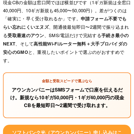
現金CBの金額は窓口間でほぼ横並びです（1ギガ新規は全窓口
40,000円、10ギガ新規も45,000〜50,000円）。差がつくのは
「確実に・早く受け取れるか」です。
申請フォーム不要でも
らい忘れにくいエヌズ
、開通後最短即日〜2週間で振り込まれ
る
受取最速のアウン
、SMS/電話だけで完結する
手続き最小の
NEXT
、そして
高性能Wi-Fiルーター無料＋大手プロバイダの
安心のGMO
と、重視したいポイントで選ぶのがおすすめで
す。
金額と受取スピードで選ぶなら
アウンカンパニーはSMSフォームで口座を伝えるだ
け。
新規なら10ギガ50,000円・1ギガ40,000円の現金
CB
を最短即日〜2週間で受け取れます。
ソフトバンク光（アウンカンパニー）申し込みはこ