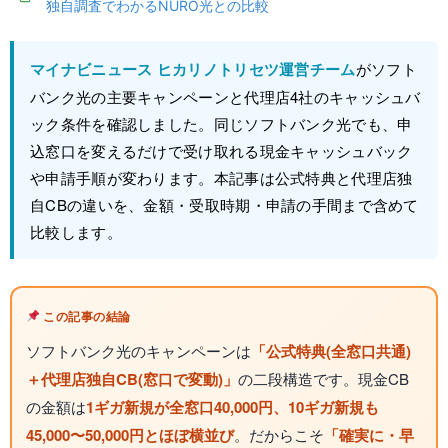
独自調査でわかるNURO光との比較
マイナビニュース ヒカリノトリセツ運営チーム
がソフト
バンク光の主要キャンペーンと代理店4社のキャッシュバ
ック条件を確認しました。同じソフトバンク光でも、申
込窓口を変えるだけで受け取れる現金キャッシュバック
や申請手順が変わります。本記事は公式特典と代理店独
自CBの違いを、金額・受取時期・申請の手間まで含めて
比較します。
この記事の結論
ソフトバンク光のキャンペーンは
「公式特典(全窓口共通)
＋代理店独自CB(窓口で変動)」
の二段構造です。現金CB
の金額は
1ギガ新規が全窓口40,000円、10ギガ新規も
45,000〜50,000円とほぼ横並び
。だからこそ
「確実に・早