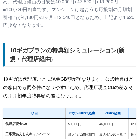
め、代理店経由の目安は40,000円+47,520円+13,200円
=100,720円相当です。マンションは超おうち応援割の月額割
引相当が4,180円×3ヶ月=12,540円となるため、上記より4,620
円少なくなります。
10ギガプランの特典額シミュレーション(新
規・代理店経由)
10ギガは代理店ごとに現金CB額が異なります。公式特典はど
の窓口でも同条件になりやすいため、代理店現金CBの差がそ
のまま初年度特典額の差になります。
項目
アウン/NEXT経由
GMO経由
代理店現金CB
50,000円
46,000円
45,0
工事費あんしんキャンペーン
最大47,520円相当
最大47,520円相当
最大4