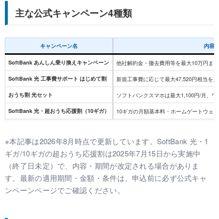
主な公式キャンペーン4種類
キャンペーン名
内容
SoftBank あんしん乗り換えキャンペーン
他社解約金・撤去費用等を最大10万円ま
SoftBank 光 工事費サポート はじめて割
新規工事費に応じて最大47,520円相当を
おうち割 光セット
ソフトバンクスマホは最大1,100円/月、ワ
SoftBank 光・超おうち応援割（10ギガ）
10ギガの月額基本料・ホームゲートウェイ(
※本記事は2026年8月時点で更新しています。SoftBank 光・1
ギガ/10ギガの超おうち応援割は2025年7月15日から実施中
（終了日未定）で、内容・期間が改定される場合がありま
す。最新の適用期間・金額・条件は、申込前に必ず公式キャ
ンペーンページでご確認ください。