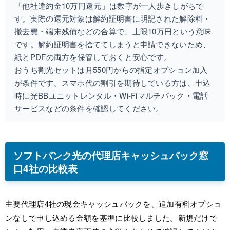
「他社違約金10万円還元」は数字が一人歩きしがちで
す。実際の還元対象は解約証明書に明記された解除料・
撤去費・端末残債などの合算で、上限10万円という意味
です。解約証明書を捨ててしまうと申請できないため、
紙とPDFの両方を保管しておくと安心です。
おうち割光セットは月550円からの指定オプション加入
が条件です。スマホ代の割引を期待している方は、申込
時に光BBユニットレンタル・Wi-Fiマルチパック・電話
サービスなどの条件を確認してください。
ソフトバンク光の代理店キャッシュバック窓
口4社の比較表
主要代理店4社の現金キャッシュバックを、追加有料オプショ
ンなしで申し込める金額を基準に比較しました。新規だけで