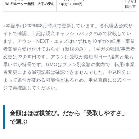
1ギガ:36
Wi-Fiルーター無料・大手の安心
1ギガ:36,000円
転用/事
※本記事は2026年8月時点で更新しています。各代理店公式サ
イトで確認。上記は現金キャッシュバックのみで比較してい
ます。アウン・NEXT・エヌズはいずれも10ギガの転用・事業
者変更を受け付けておらず（新規のみ）、1ギガの転用/事業者
変更は23,000円です。アウンは受取が最短即日〜2週間と最も
早いのが特長です。GMOはプラン別金額の案内で、転用/事業
者変更による減額記載は確認できませんでした。申込区分に
よって条件が変わる可能性があるため、申込直前に公式ペー
ジで再確認してください。
金額はほぼ横並び。だから「受取しやすさ」
で選ぶ