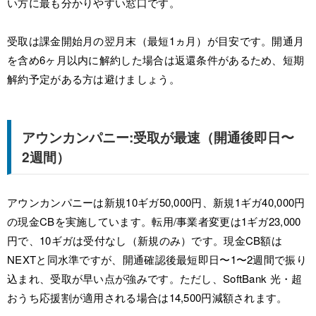
い方に最も分かりやすい窓口です。
受取は課金開始月の翌月末（最短1ヵ月）が目安です。開通月
を含め6ヶ月以内に解約した場合は返還条件があるため、短期
解約予定がある方は避けましょう。
アウンカンパニー:受取が最速（開通後即日〜
2週間）
アウンカンパニーは新規10ギガ50,000円、新規1ギガ40,000円
の現金CBを実施しています。転用/事業者変更は1ギガ23,000
円で、10ギガは受付なし（新規のみ）です。現金CB額は
NEXTと同水準ですが、開通確認後最短即日〜1〜2週間で振り
込まれ、受取が早い点が強みです。ただし、SoftBank 光・超
おうち応援割が適用される場合は14,500円減額されます。