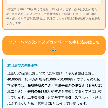
※本記事は2026年8月時点で更新しています。金額・条件は変動するた
め、各申込窓口の公式サイトで最新情報をご確認ください。SoftBank
光・超おうち応援割適用時は、代理店によって現金CBが減額される場合
があります。
ソフトバンク光×エヌズカンパニー
の申し込み
はこち
ら
窓口選びの判断基準
現金CBの金額は窓口間でほぼ横並び（1ギガ新規は全窓口
40,000円、10ギガ新規も45,000〜50,000円）です。そのため
本記事では、
受取時期の早さ
・
申請手続きの少なさ（もらい忘
れにくさ）
・
特典の受け取りやすさ
を重視してタイプ別に比較
しています。工事費割引・月額基本料割引・スマホセット割は
現金ではないため、代理店CBとは分けて比較します。