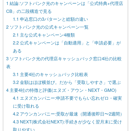
1
結論:ソフトバンク光のキャンペーンは「公式特典+代理店
CB」の二段構造で見る
1.1
申込窓口の3パターンと総額の違い
2
ソフトバンク光の公式キャンペーン一覧
2.1
主な公式キャンペーン4種類
2.2
公式キャンペーンは「自動適用」と「申請必要」が
ある
3
ソフトバンク光の代理店キャッシュバック窓口4社の比較
表
3.1
主要4社のキャッシュバック比較表
3.2
金額はほぼ横並び。だから「受取しやすさ」で選ぶ
4
主要4社の特徴と評価(エヌズ・アウン・NEXT・GMO)
4.1
エヌズカンパニー:申請不要でもらい忘れゼロ・確実
に受け取れる
4.2
アウンカンパニー:受取が最速（開通後即日〜2週間）
4.3
NEXT(株式会社NEXT):手続きが少なく翌月末に受け
取りやすい