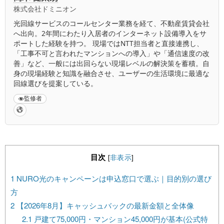
株式会社ドミニオン
光回線サービスのコールセンター業務を経て、不動産賃貸会社
へ出向。2年間にわたり入居者のインターネット設備導入をサ
ポートした経験を持つ。 現場ではNTT担当者と直接連携し、
「工事不可と言われたマンションへの導入」や「通信速度の改
善」など、一般には出回らない現場レベルの解決策を蓄積。自
身の現場経験と知識を融合させ、ユーザーの生活環境に最適な
回線選びを提案している。
監修者
目次
[
非表示
]
1
NURO光のキャンペーンは申込窓口で選ぶ｜目的別の選び
方
2
【2026年8月】キャッシュバックの最新金額と全体像
2.1
戸建て75,000円・マンション45,000円が基本(公式特