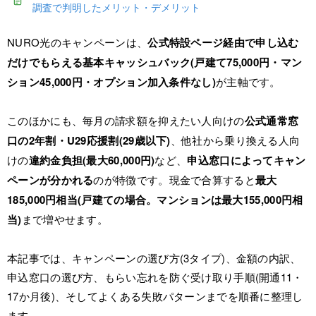
調査で判明したメリット・デメリット
NURO光のキャンペーンは、
公式特設ページ経由で申し込む
だけでもらえる基本キャッシュバック(戸建て75,000円・マン
ション45,000円・オプション加入条件なし)
が主軸です。
このほかにも、毎月の請求額を抑えたい人向けの
公式通常窓
口の2年割・U29応援割(29歳以下)
、他社から乗り換える人向
けの
違約金負担(最大60,000円)
など、
申込窓口によってキャン
ペーンが分かれる
のが特徴です。現金で合算すると
最大
185,000円相当(戸建ての場合。マンションは最大155,000円相
当)
まで増やせます。
本記事では、キャンペーンの選び方(3タイプ)、金額の内訳、
申込窓口の選び方、もらい忘れを防ぐ受け取り手順(開通11・
17か月後)、そしてよくある失敗パターンまでを順番に整理し
ます。