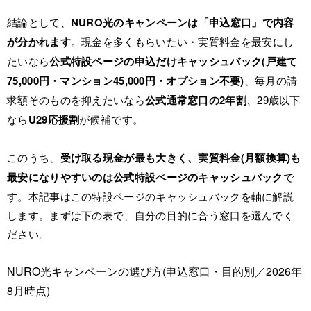
結論として、
NURO光のキャンペーンは「申込窓口」で内容
が分かれます
。現金を多くもらいたい・実質料金を最安にし
たいなら
公式特設ページの申込だけキャッシュバック(戸建て
75,000円・マンション45,000円・オプション不要)
、毎月の請
求額そのものを抑えたいなら
公式通常窓口の2年割
、29歳以下
なら
U29応援割
が候補です。
このうち、
受け取る現金が最も大きく、実質料金(月額換算)も
最安になりやすいのは公式特設ページのキャッシュバック
で
す。本記事はこの特設ページのキャッシュバックを軸に解説
します。まずは下の表で、自分の目的に合う窓口を選んでく
ださい。
NURO光キャンペーンの選び方(申込窓口・目的別／2026年
8月時点)