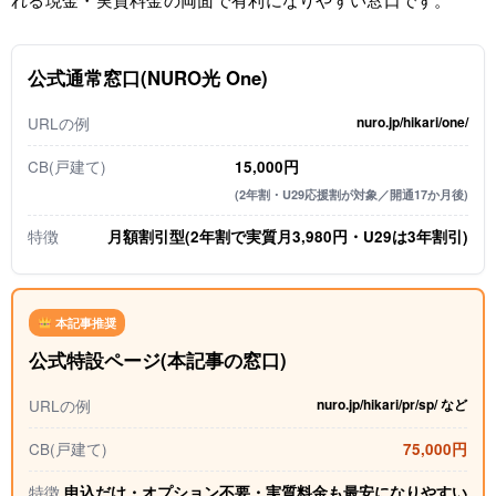
公式通常窓口(NURO光 One)
nuro.jp/hikari/one/
URLの例
CB(戸建て)
15,000円
(2年割・U29応援割が対象／開通17か月後)
特徴
月額割引型(2年割で実質月3,980円・U29は3年割引)
本記事推奨
公式特設ページ(本記事の窓口)
nuro.jp/hikari/pr/sp/ など
URLの例
CB(戸建て)
75,000円
特徴
申込だけ・オプション不要・実質料金も最安になりやすい