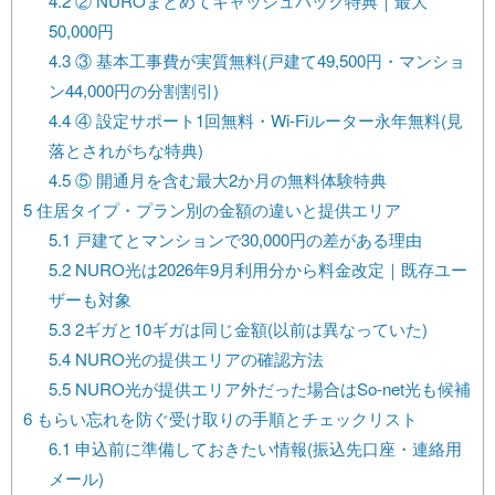
4.2
② NUROまとめてキャッシュバック特典｜最大
50,000円
4.3
③ 基本工事費が実質無料(戸建て49,500円・マンショ
ン44,000円の分割割引)
4.4
④ 設定サポート1回無料・Wi-Fiルーター永年無料(見
落とされがちな特典)
4.5
⑤ 開通月を含む最大2か月の無料体験特典
5
住居タイプ・プラン別の金額の違いと提供エリア
5.1
戸建てとマンションで30,000円の差がある理由
5.2
NURO光は2026年9月利用分から料金改定｜既存ユー
ザーも対象
5.3
2ギガと10ギガは同じ金額(以前は異なっていた)
5.4
NURO光の提供エリアの確認方法
5.5
NURO光が提供エリア外だった場合はSo-net光も候補
6
もらい忘れを防ぐ受け取りの手順とチェックリスト
6.1
申込前に準備しておきたい情報(振込先口座・連絡用
メール)