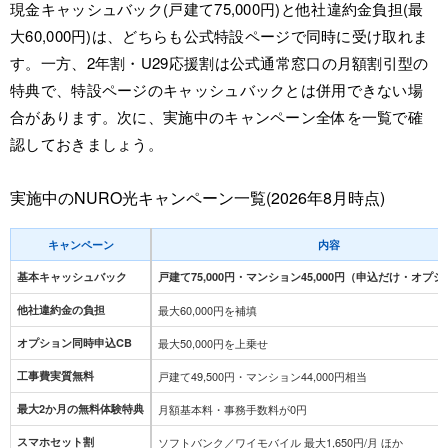
現金キャッシュバック(戸建て75,000円)と他社違約金負担(最
大60,000円)は、どちらも公式特設ページで同時に受け取れま
す。一方、2年割・U29応援割は公式通常窓口の月額割引型の
特典で、特設ページのキャッシュバックとは併用できない場
合があります。次に、実施中のキャンペーン全体を一覧で確
認しておきましょう。
実施中のNURO光キャンペーン一覧(2026年8月時点)
キャンペーン
内容
基本キャッシュバック
戸建て75,000円・マンション45,000円（申込だけ・オプ
他社違約金の負担
最大60,000円を補填
オプション同時申込CB
最大50,000円を上乗せ
工事費実質無料
戸建て49,500円・マンション44,000円相当
最大2か月の無料体験特典
月額基本料・事務手数料が0円
スマホセット割
ソフトバンク／ワイモバイル 最大1,650円/月 ほか