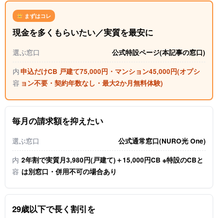
まずはコレ
現金を多くもらいたい／実質を最安に
選ぶ窓口
公式特設ページ(本記事の窓口)
内
申込だけCB 戸建て75,000円・マンション45,000円(オプシ
容
ョン不要・契約年数なし・最大2か月無料体験)
毎月の請求額を抑えたい
選ぶ窓口
公式通常窓口(NURO光 One)
内
2年割で実質月3,980円(戸建て)＋15,000円CB ※特設のCBと
容
は別窓口・併用不可の場合あり
29歳以下で長く割引を