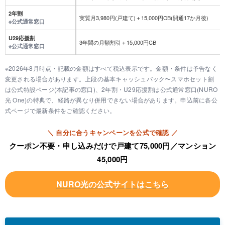
2年割
実質月3,980円(戸建て)＋15,000円CB(開通17か月後)
※公式通常窓口
U29応援割
3年間の月額割引＋15,000円CB
※公式通常窓口
※2026年8月時点・記載の金額はすべて税込表示です。金額・条件は予告なく
変更される場合があります。上段の基本キャッシュバック〜スマホセット割
は公式特設ページ(本記事の窓口)、2年割・U29応援割は公式通常窓口(NURO
光 One)の特典で、経路が異なり併用できない場合があります。申込前に各公
式ページで最新条件をご確認ください。
＼ 自分に合うキャンペーンを公式で確認 ／
クーポン不要・申し込みだけで戸建て75,000円／マンション
45,000円
NURO
光
の公式サイトはこちら