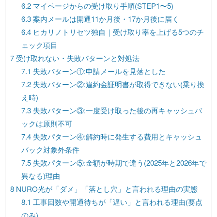
6.2
マイページからの受け取り手順(STEP1〜5)
6.3
案内メールは開通11か月後・17か月後に届く
6.4
ヒカリノトリセツ独自｜受け取り率を上げる5つのチ
ェック項目
7
受け取れない・失敗パターンと対処法
7.1
失敗パターン①:申請メールを見落とした
7.2
失敗パターン②:違約金証明書が取得できない(乗り換
え時)
7.3
失敗パターン③:一度受け取った後の再キャッシュバ
ックは原則不可
7.4
失敗パターン④:解約時に発生する費用とキャッシュ
バック対象外条件
7.5
失敗パターン⑤:金額が時期で違う(2025年と2026年で
異なる)理由
8
NURO光が「ダメ」「落とし穴」と言われる理由の実態
8.1
工事回数や開通待ちが「遅い」と言われる理由(要点
のみ)