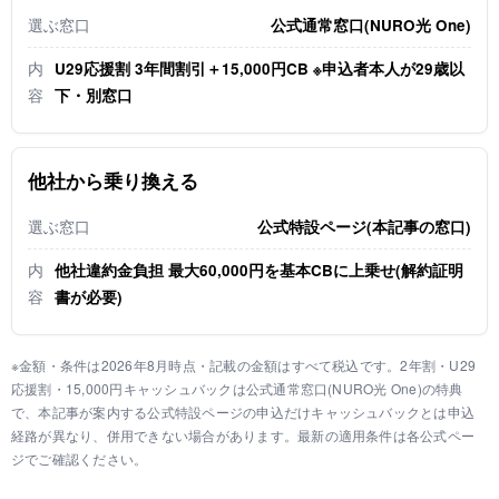
選ぶ窓口
公式通常窓口(NURO光 One)
内
U29応援割 3年間割引＋15,000円CB ※申込者本人が29歳以
容
下・別窓口
他社から乗り換える
選ぶ窓口
公式特設ページ(本記事の窓口)
内
他社違約金負担 最大60,000円を基本CBに上乗せ(解約証明
容
書が必要)
※金額・条件は2026年8月時点・記載の金額はすべて税込です。2年割・U29
応援割・15,000円キャッシュバックは公式通常窓口(NURO光 One)の特典
で、本記事が案内する公式特設ページの申込だけキャッシュバックとは申込
経路が異なり、併用できない場合があります。最新の適用条件は各公式ペー
ジでご確認ください。