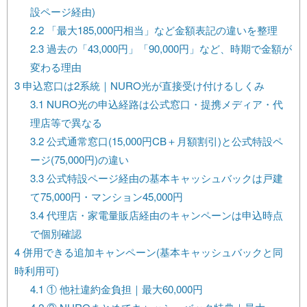
設ページ経由)
2.2
「最大185,000円相当」など金額表記の違いを整理
2.3
過去の「43,000円」「90,000円」など、時期で金額が
変わる理由
3
申込窓口は2系統｜NURO光が直接受け付けるしくみ
3.1
NURO光の申込経路は公式窓口・提携メディア・代
理店等で異なる
3.2
公式通常窓口(15,000円CB＋月額割引)と公式特設ペ
ージ(75,000円)の違い
3.3
公式特設ページ経由の基本キャッシュバックは戸建
て75,000円・マンション45,000円
3.4
代理店・家電量販店経由のキャンペーンは申込時点
で個別確認
4
併用できる追加キャンペーン(基本キャッシュバックと同
時利用可)
4.1
① 他社違約金負担｜最大60,000円